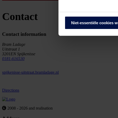
We werken samen met
68 d
Contact
Niet-essentiële cookies 
Contact information
Bram Ladage
Uitstraat 1
3201EN Spijkenisse
0181-616530
spijkenisse-uitstraat.bramladage.nl
Directions
2008 - 2026 and realisation