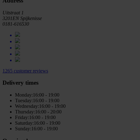
Address
Uitstraat 1
3201EN Spijkenisse
0181-616530
1265 customer reviews
Delivery times
Monday:
16:00 - 19:00
Tuesday:
16:00 - 19:00
Wednesday:
16:00 - 19:00
Thursday:
16:00 - 20:00
Friday:
16:00 - 19:00
Saturday:
16:00 - 19:00
Sunday:
16:00 - 19:00