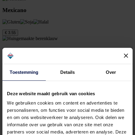
Mexicano
€ 3.55
Huisgemaakte berenklauw
Toestemming
Details
Over
€ 4.30
Bitterballen (vanaf 4 stuks)
Deze website maakt gebruik van cookies
We gebruiken cookies om content en advertenties te
personaliseren, om functies voor social media te bieden
Bitterballen rijkelijk gevuld met hoogwaardig rundvlees, verfijnde
en om ons websiteverkeer te analyseren. Ook delen we
kruiden en omhuld door een krokant jasje.
informatie over uw gebruik van onze site met onze
€ 3.15
partners voor social media, adverteren en analyse. Deze